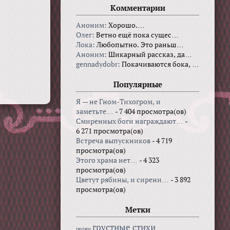
Комментарии
Аноним:
Хорошо.…
Олег:
Ветно ещё пока сущес…
Лока:
Любопытно. Это раньш…
Аноним:
Шикарный рассказ, да…
gennadydobr:
Покачиваются бока, …
Популярные
Я — не Гном-Тихогром, и
заметьте…
- 7 404 просмотра(ов)
Смиренных боги награждают…
-
6 271 просмотра(ов)
Встреча выпускников
- 4 719
просмотра(ов)
Этого храма нет…
- 4 323
просмотра(ов)
Цветут рябины, и сирени…
- 3 892
просмотра(ов)
Метки
грустные стихи
review