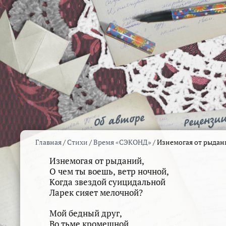
Главная
/
Стихи
/
Время «СЭКОНД»
/
Изнемогая от рыда
Изнемогая от рыданий,
О чем ты воешь, ветр ночной,
Когда звездой суицидальной
Ларек сияет мелочной?
Мой бедный друг,
Во тьме кромешной,