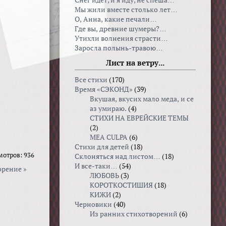
Снег идет, и я иду, не спеша…
Мы жили вместе столько лет…
О, Анна, какие печали…
Где вы, древние шумеры?…
Утихли волнения страсти…
Заросла полынь-травою…
Лист на ветру...
Все стихи
(170)
Время «СЭКОНД»
(39)
Вкушая, вкуcих мало меда, и се
аз умираю.
(4)
СТИХИ НА ЕВРЕЙСКИЕ ТЕМЫ
(2)
MEA CULPA
(6)
Стихи для детей
(18)
мотров: 936
Склоняться над листом…
(18)
И все-таки…
(54)
орение »
ЛЮБОВЬ
(3)
КОРОТКОСТИШИЯ
(18)
КИЖИ
(2)
Черновики
(40)
Из ранних стихотворений
(6)