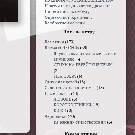
ИЗ ЦИКЛА «РУССКИЕ ЖЕНЩИНЫ»
И разум спит, и чувства дремлют…
Ничего писать не буду…
Одуванчики, крапива…
Воображаемые речи…
Лист на ветру...
Все стихи
(170)
Время «СЭКОНД»
(39)
Вкушая, вкуcих мало меда, и се
аз умираю.
(4)
СТИХИ НА ЕВРЕЙСКИЕ ТЕМЫ
(2)
MEA CULPA
(6)
Стихи для детей
(18)
Склоняться над листом…
(18)
И все-таки…
(54)
ЛЮБОВЬ
(3)
КОРОТКОСТИШИЯ
(18)
КИЖИ
(2)
Черновики
(40)
Из ранних стихотворений
(6)
Комментарии