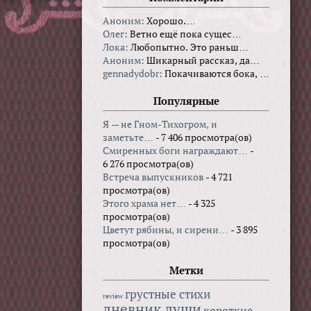
Аноним:
Хорошо.…
Олег:
Ветно ещё пока сущес…
Лока:
Любопытно. Это раньш…
Аноним:
Шикарный рассказ, да…
gennadydobr:
Покачиваются бока, …
Популярные
Я — не Гном-Тихогром, и
заметьте…
- 7 406 просмотра(ов)
Смиренных боги награждают…
-
6 276 просмотра(ов)
Встреча выпускников
- 4 721
просмотра(ов)
Этого храма нет…
- 4 325
просмотра(ов)
Цветут рябины, и сирени…
- 3 895
просмотра(ов)
Метки
грустные стихи
review
дневник души
короткие