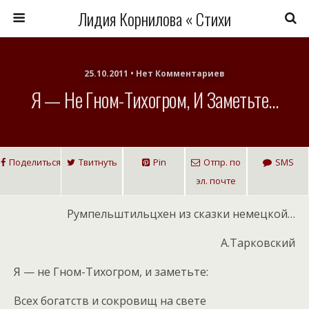
Лидия Корнилова « Стихи
25.10.2011 • Нет Комментариев
Я — Не Гном-Тихогром, И Заметьте…
Поделиться
Твитнуть
Pin
Отпр. по
SMS
эл. почте
Румпельштильцхен из сказки немецкой…
А.Тарковский
Я — не Гном-Тихогром, и заметьте:
Всех богатств и сокровищ на свете