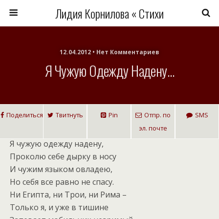
Лидия Корнилова « Стихи
12.04.2012 • Нет Комментариев
Я Чужую Одежду Надену…
Поделиться
Твитнуть
Pin
Отпр. по
SMS
эл. почте
Я чужую одежду надену,
Проколю себе дырку в носу
И чужим языком овладею,
Но себя все равно не спасу.
Ни Египта, ни Трои, ни Рима –
Только я, и уже в тишине