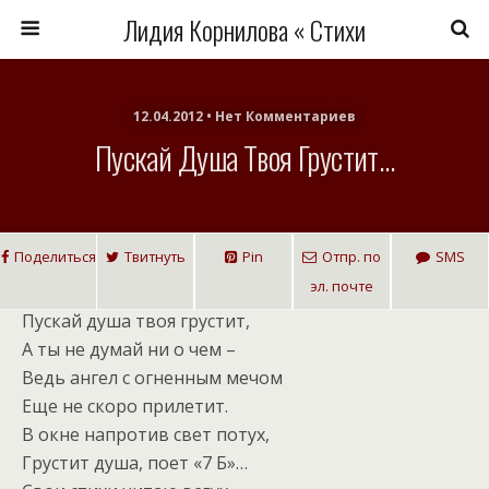
Лидия Корнилова « Стихи
12.04.2012 • Нет Комментариев
Пускай Душа Твоя Грустит…
Поделиться
Твитнуть
Pin
Отпр. по
SMS
эл. почте
Пускай душа твоя грустит,
А ты не думай ни о чем –
Ведь ангел с огненным мечом
Еще не скоро прилетит.
В окне напротив свет потух,
Грустит душа, поет «7 Б»…