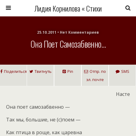
Лидия Корнилова « Стихи
25.10.2011 • Нет Комментариев
Она Поет Самозабвенно…
Поделиться
Твитнуть
Pin
Отпр. по
SMS
эл. почте
Насте
Она поет самозабвенно —
Так мы, большие, не (с)поем —
Как птица в роще, как царевна