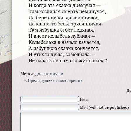
И когда эта сказка дремучая —
Там козлиная смерть неминучая,
Да березнички, да осиннички,
Да какие-то бесы-трясиннички.
Там избушка стоит ледяная,
И висит колыбель лубяная —
Колыбелька в начале качается,
А избушкою сказка кончается.
И утихла душа, замолчала…
Не начать ли нам сказку сначала?
Метки:
дневник души
« Предыдущее стихотворение
Д
Имя
Mail (will not be published)