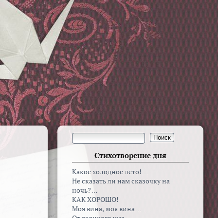
Стихотворение дня
Какое холодное лето!…
Не сказать ли нам сказочку на
ночь?…
КАК ХОРОШО!
Моя вина, моя вина…