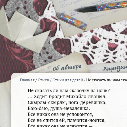
Главная
/
Стихи
/
Стихи для детей
/
Не сказать ли нам ск
Не сказать ли нам сказочку на ночь?
… Ходит-бродит Михайло Иваныч,
Скырлы-скырлы, нога-деревяшка,
Баю-баю, душа-неваляшка.
Все никак она не успокоится,
Все не спится ей, плачется-ноется,
Все никак она не уляжется —