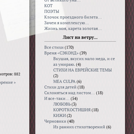
От великого ума…
КОТ
ПОЭТЫ
Клочок проездного билета…
Зачем я комплексую…
Жизнь моя, карета золотая…
Лист на ветру...
Все стихи
(170)
Время «СЭКОНД»
(39)
Вкушая, вкуcих мало меда, и се
аз умираю.
(4)
СТИХИ НА ЕВРЕЙСКИЕ ТЕМЫ
мотров: 882
(2)
MEA CULPA
(6)
орение »
Стихи для детей
(18)
Склоняться над листом…
(18)
И все-таки…
(54)
ЛЮБОВЬ
(3)
КОРОТКОСТИШИЯ
(18)
КИЖИ
(2)
Черновики
(40)
Из ранних стихотворений
(6)