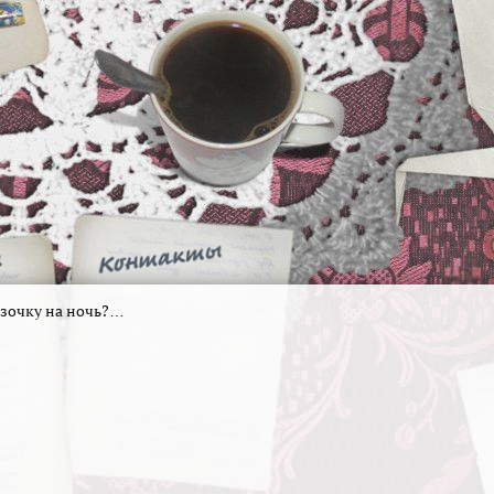
азочку на ночь?…