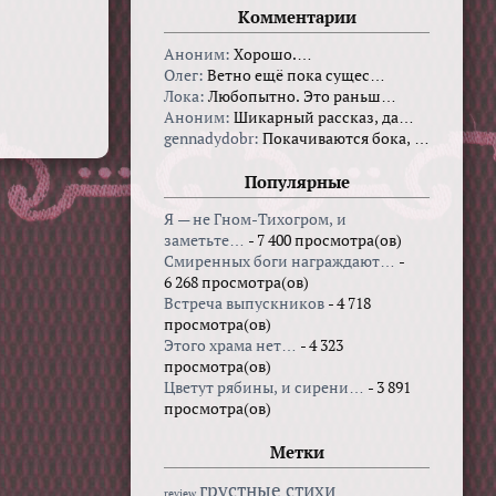
Комментарии
Аноним:
Хорошо.…
Олег:
Ветно ещё пока сущес…
Лока:
Любопытно. Это раньш…
Аноним:
Шикарный рассказ, да…
gennadydobr:
Покачиваются бока, …
Популярные
Я — не Гном-Тихогром, и
заметьте…
- 7 400 просмотра(ов)
Смиренных боги награждают…
-
6 268 просмотра(ов)
Встреча выпускников
- 4 718
просмотра(ов)
Этого храма нет…
- 4 323
просмотра(ов)
Цветут рябины, и сирени…
- 3 891
просмотра(ов)
Метки
грустные стихи
review