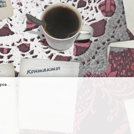
иров…