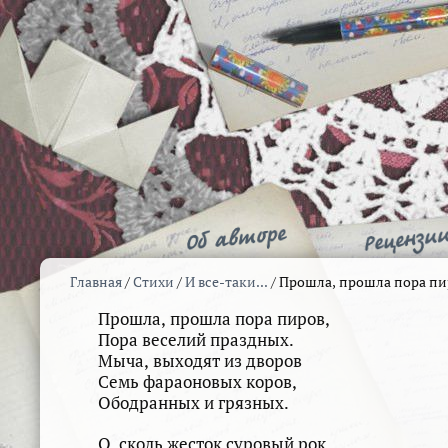
Главная
/
Стихи
/
И все-таки...
/
Прошла, прошла пора п
Прошла, прошла пора пиров,
Пора веселий праздных.
Мыча, выходят из дворов
Семь фараоновых коров,
Ободранных и грязных.
О, сколь жесток суровый рок,