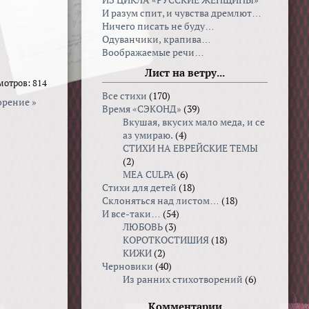
ИЗ ЦИКЛА «РУССКИЕ ЖЕНЩИНЫ»
И разум спит, и чувства дремлют…
Ничего писать не буду…
Одуванчики, крапива…
Воображаемые речи…
Лист на ветру...
мотров: 814
Все стихи
(170)
орение »
Время «СЭКОНД»
(39)
Вкушая, вкуcих мало меда, и се
аз умираю.
(4)
СТИХИ НА ЕВРЕЙСКИЕ ТЕМЫ
(2)
MEA CULPA
(6)
Стихи для детей
(18)
Склоняться над листом…
(18)
И все-таки…
(54)
ЛЮБОВЬ
(3)
КОРОТКОСТИШИЯ
(18)
КИЖИ
(2)
Черновики
(40)
Из ранних стихотворений
(6)
Комментарии