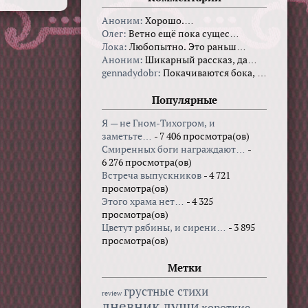
Аноним:
Хорошо.…
Олег:
Ветно ещё пока сущес…
Лока:
Любопытно. Это раньш…
Аноним:
Шикарный рассказ, да…
gennadydobr:
Покачиваются бока, …
Популярные
Я — не Гном-Тихогром, и
заметьте…
- 7 406 просмотра(ов)
Смиренных боги награждают…
-
6 276 просмотра(ов)
Встреча выпускников
- 4 721
просмотра(ов)
Этого храма нет…
- 4 325
просмотра(ов)
Цветут рябины, и сирени…
- 3 895
просмотра(ов)
Метки
грустные стихи
review
дневник души
короткие