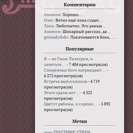
Комментарии
Аноним:
Хорошо.…
Олег:
Ветно ещё пока сущес…
Лока:
Любопытно. Это раньш…
Аноним:
Шикарный рассказ, да…
gennadydobr:
Покачиваются бока, …
Популярные
Я — не Гном-Тихогром, и
заметьте…
- 7 404 просмотра(ов)
Смиренных боги награждают…
-
6 272 просмотра(ов)
Встреча выпускников
- 4 719
просмотра(ов)
Этого храма нет…
- 4 323
просмотра(ов)
Цветут рябины, и сирени…
- 3 892
просмотра(ов)
Метки
грустные стихи
review