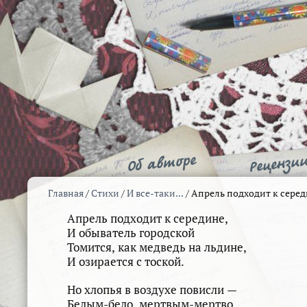
Главная
/
Стихи
/
И все-таки...
/
Апрель подходит к сере
Апрель подходит к середине,
И обыватель городской
Томится, как медведь на льдине,
И озирается с тоской.
Но хлопья в воздухе повисли —
Белым-бело, мертвым-мертво…