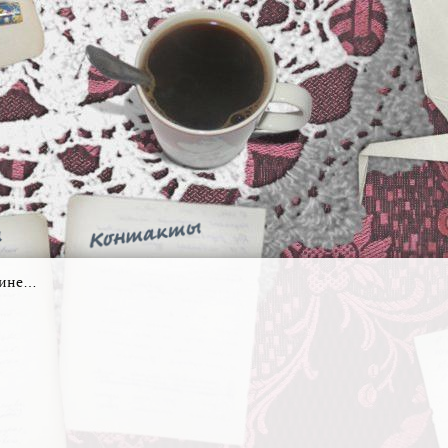
дине…