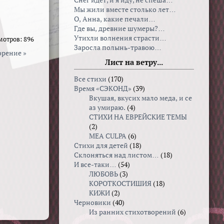
Снег идет, и я иду, не спеша…
Мы жили вместе столько лет…
О, Анна, какие печали…
Где вы, древние шумеры?…
Утихли волнения страсти…
мотров: 896
Заросла полынь-травою…
орение »
Лист на ветру...
Все стихи
(170)
Время «СЭКОНД»
(39)
Вкушая, вкуcих мало меда, и се
аз умираю.
(4)
СТИХИ НА ЕВРЕЙСКИЕ ТЕМЫ
(2)
MEA CULPA
(6)
Стихи для детей
(18)
Склоняться над листом…
(18)
И все-таки…
(54)
ЛЮБОВЬ
(3)
КОРОТКОСТИШИЯ
(18)
КИЖИ
(2)
Черновики
(40)
Из ранних стихотворений
(6)