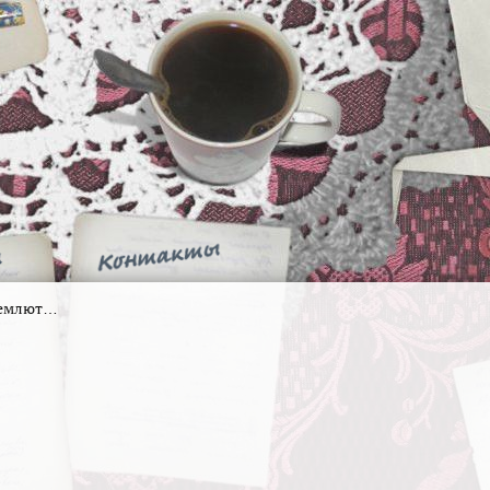
дремлют…