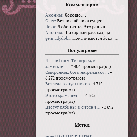
Комментарии
Аноним:
Хорошо.…
Олег:
Ветно ещё пока сущес…
Лока:
Любопытно. Это раньш…
Аноним:
Шикарный рассказ, да…
gennadydobr:
Покачиваются бока, …
Популярные
Я — не Гном-Тихогром, и
заметьте…
- 7 404 просмотра(ов)
Смиренных боги награждают…
-
6 272 просмотра(ов)
Встреча выпускников
- 4 719
просмотра(ов)
Этого храма нет…
- 4 323
просмотра(ов)
Цветут рябины, и сирени…
- 3 892
просмотра(ов)
Метки
грустные стихи
review