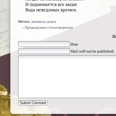
И поднимается все выше
Вода неведомых времен.
Метки:
дневник души
« Предыдущее стихотворение
Д
Имя
Mail (will not be published)