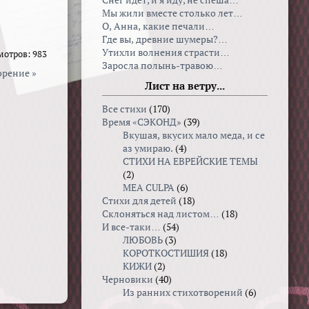
Снег идет, и я иду, не спеша…
Мы жили вместе столько лет…
О, Анна, какие печали…
Где вы, древние шумеры?…
Утихли волнения страсти…
мотров: 983
Заросла полынь-травою…
орение »
Лист на ветру...
Все стихи
(170)
Время «СЭКОНД»
(39)
Вкушая, вкуcих мало меда, и се
аз умираю.
(4)
СТИХИ НА ЕВРЕЙСКИЕ ТЕМЫ
(2)
MEA CULPA
(6)
Стихи для детей
(18)
Склоняться над листом…
(18)
И все-таки…
(54)
ЛЮБОВЬ
(3)
КОРОТКОСТИШИЯ
(18)
КИЖИ
(2)
Черновики
(40)
Из ранних стихотворений
(6)